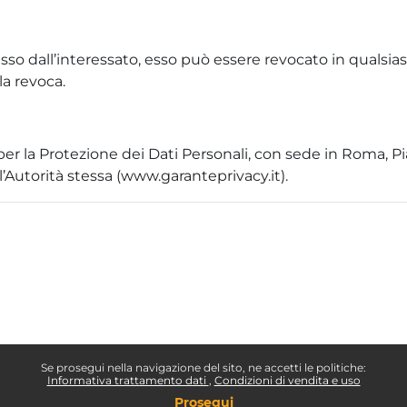
sso dall’interessato, esso può essere revocato in qualsia
a revoca.
per la Protezione dei Dati Personali, con sede in Roma, Piaz
’Autorità stessa (
www.garanteprivacy.it
).
Se prosegui nella navigazione del sito, ne accetti le politiche:
Informativa trattamento dati
Condizioni di vendita e uso
Prosegui