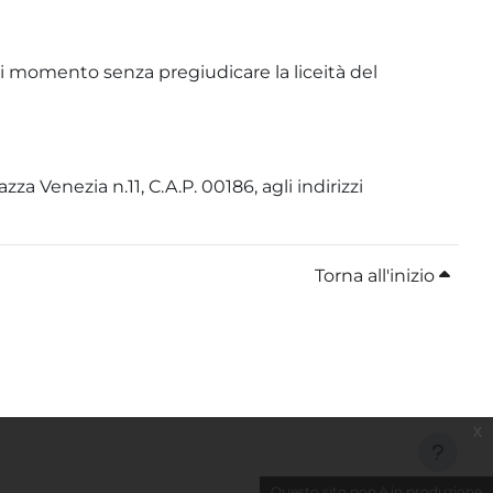
si momento senza pregiudicare la liceità del
za Venezia n.11, C.A.P. 00186, agli indirizzi
Torna all'inizio
x
Questo sito non è in produzione