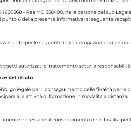
Disposizioni per l’adeguamento della normativa nazionale 
03104620368 - Rea MO 358490, nella persona del suo Legale
ui al punto 6 della presente informativa) al seguente recapi
lusivamente per le seguenti finalità: erogazione di corsi in
soggetti autorizzati al trattamento sotto la responsabilità d
e del rifiuto
bbligo legale per il conseguimento delle finalità per le qu
cipare alle attività di formazione in modalità a distanza.
ttamente necessario al conseguimento delle finalità per le