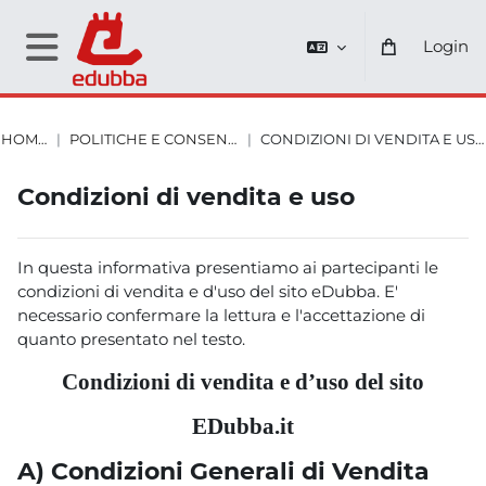
Vai al contenuto principale
Login
Pannello laterale
HOME
POLITICHE E CONSENSI
CONDIZIONI DI VENDITA E USO
Blocchi
Blocchi
Blocchi
Blocchi
Condizioni di vendita e uso
In questa informativa presentiamo ai partecipanti le
condizioni di vendita e d'uso del sito eDubba. E'
necessario confermare la lettura e l'accettazione di
quanto presentato nel testo.
Condizioni di vendita e d’uso del sito
EDubba.it
A)
Condizioni Generali di Vendita