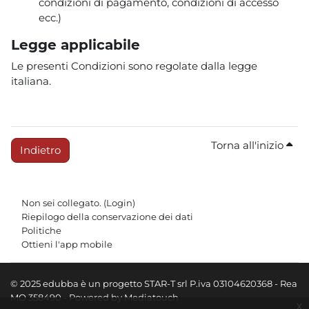
condizioni di pagamento, condizioni di accesso
ecc.)
Legge applicabile
Le presenti Condizioni sono regolate dalla legge
italiana.
Torna all'inizio
Indietro
Non sei collegato. (
Login
)
Riepilogo della conservazione dei dati
Politiche
Ottieni l'app mobile
© 2025 edubba è un progetto STAR-T srl P.iva 03104620368 - Rea
MO 358490 - Powered by Mediatouch
x