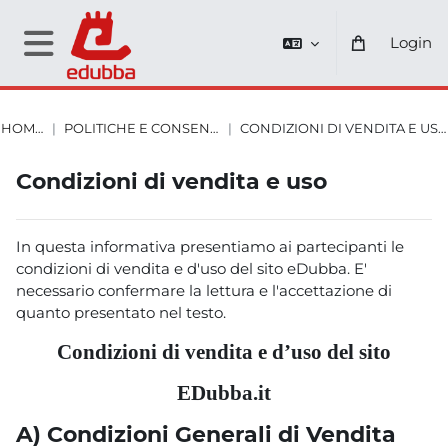
Vai al contenuto principale
Login
Pannello laterale
HOME
POLITICHE E CONSENSI
CONDIZIONI DI VENDITA E USO
Blocchi
Blocchi
Blocchi
Blocchi
Condizioni di vendita e uso
In questa informativa presentiamo ai partecipanti le
condizioni di vendita e d'uso del sito eDubba. E'
necessario confermare la lettura e l'accettazione di
quanto presentato nel testo.
Condizioni di vendita e d’uso del sito
EDubba.it
A)
Condizioni Generali di Vendita