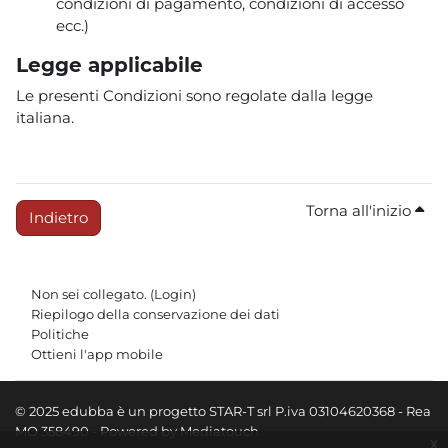
condizioni di pagamento, condizioni di accesso
ecc.)
Legge applicabile
Le presenti Condizioni sono regolate dalla legge
italiana.
Torna all'inizio
Indietro
Non sei collegato. (
Login
)
Riepilogo della conservazione dei dati
Politiche
Ottieni l'app mobile
© 2025 edubba è un progetto STAR-T srl P.iva 03104620368 - Rea
MO 358490 - Powered by Mediatouch
x