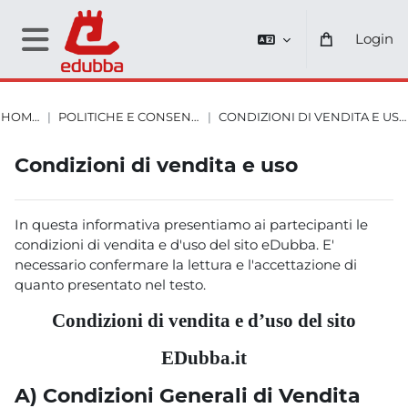
Vai al contenuto principale
Login
Pannello laterale
HOME
POLITICHE E CONSENSI
CONDIZIONI DI VENDITA E USO
Blocchi
Blocchi
Blocchi
Blocchi
Condizioni di vendita e uso
In questa informativa presentiamo ai partecipanti le
condizioni di vendita e d'uso del sito eDubba. E'
necessario confermare la lettura e l'accettazione di
quanto presentato nel testo.
Condizioni di vendita e d’uso del sito
EDubba.it
A)
Condizioni Generali di Vendita