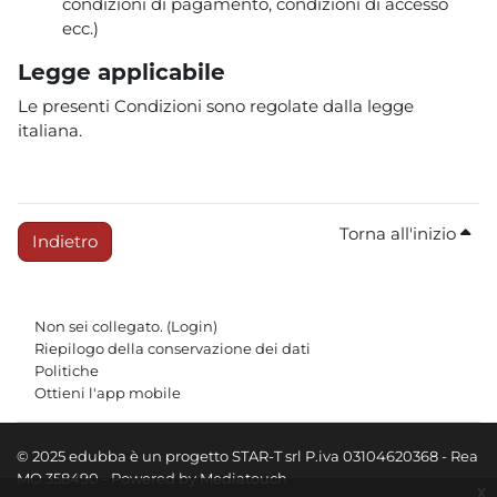
condizioni di pagamento, condizioni di accesso
ecc.)
Legge applicabile
Le presenti Condizioni sono regolate dalla legge
italiana.
Torna all'inizio
Indietro
Non sei collegato. (
Login
)
Riepilogo della conservazione dei dati
Politiche
Ottieni l'app mobile
© 2025 edubba è un progetto STAR-T srl P.iva 03104620368 - Rea
MO 358490 - Powered by Mediatouch
x