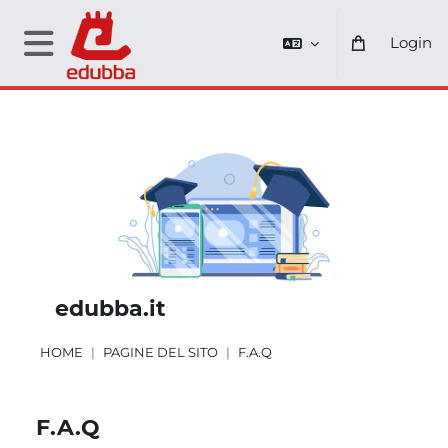
Vai al contenuto principale
Login
Pannello laterale
edubba.it
HOME
PAGINE DEL SITO
F.A.Q
F.A.Q