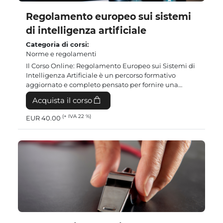
Regolamento europeo sui sistemi
di intelligenza artificiale
Categoria di corsi
:
Norme e regolamenti
Introduzione al corso
:
Il Corso Online: Regolamento Europeo sui Sistemi di
Intelligenza Artificiale è un percorso formativo
aggiornato e completo pensato per fornire una
panoramica chiara e operativa sulla nuova
Acquista il corso
normativa AI, con particolare attenzione al
Regolamento ...
(+ IVA 22 %)
EUR 40.00