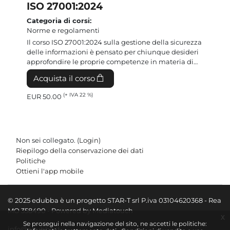
ISO 27001:2024
Categoria di corsi
:
Norme e regolamenti
Introduzione al corso
:
Il corso ISO 27001:2024 sulla gestione della sicurezza
delle informazioni è pensato per chiunque desideri
approfondire le proprie competenze in materia di
protezione dei dati e gestione dei sistemi
Acquista il corso
informativi. In un contesto in cui le minacce ...
(+ IVA 22 %)
EUR 50.00
Non sei collegato. (
Login
)
Riepilogo della conservazione dei dati
Politiche
Ottieni l'app mobile
© 2025 edubba è un progetto STAR-T srl P.iva 03104620368 - Rea
MO 358490 - Powered by Mediatouch
x
Se prosegui nella navigazione del sito, ne accetti le politiche:
info@edubba.it