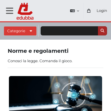
Vai al contenuto principale
Login
Pannello laterale
Cerca corsi
Categorie
Cerc
Norme e regolamenti
Conosci la legge. Comanda il gioco.