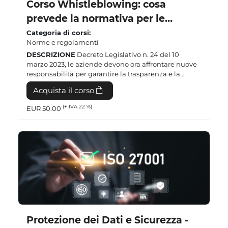
Corso Whistleblowing: cosa
prevede la normativa per le
segnalazioni di illeciti
Categoria di corsi
:
Norme e regolamenti
Introduzione al corso
:
DESCRIZIONE
Decreto Legislativo n. 24 del 10
marzo 2023, le aziende devono ora affrontare nuove
responsabilità per garantire la trasparenza e la
conformità interna. Per questo motivo, offriamo un
Acquista il corso
corso intensivo di due ore sulla normativa ...
(+ IVA 22 %)
EUR 50.00
Protezione dei Dati e Sicurezza -